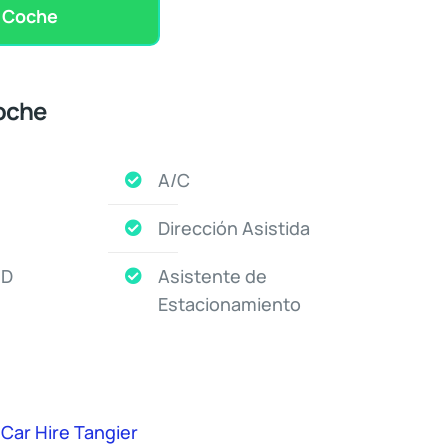
l Coche
oche
A/C
Dirección Asistida
HD
Asistente de
Estacionamiento
Car Hire Tangier