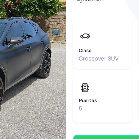
Clase
Crossover SUV
Puertas
5