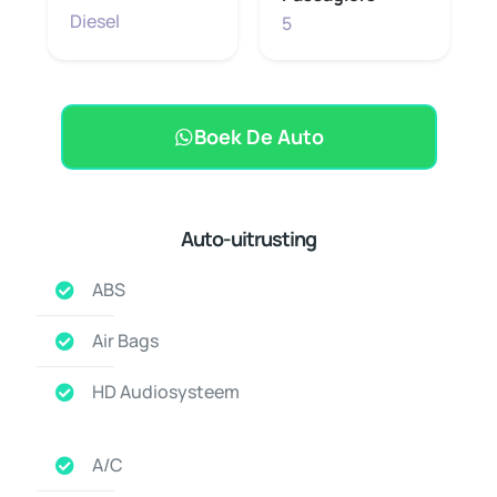
Diesel
5
Boek De Auto
Auto-uitrusting
ABS
Air Bags
HD Audiosysteem
A/C