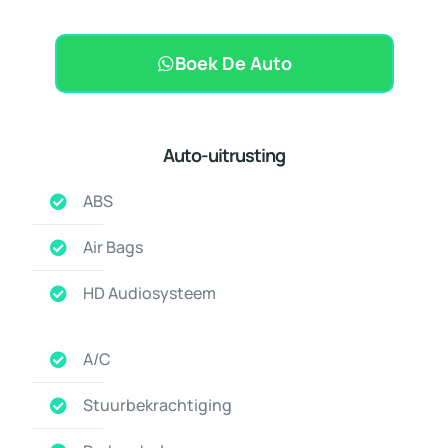
Boek De Auto
Auto-uitrusting
ABS
Air Bags
HD Audiosysteem
A/C
Stuurbekrachtiging