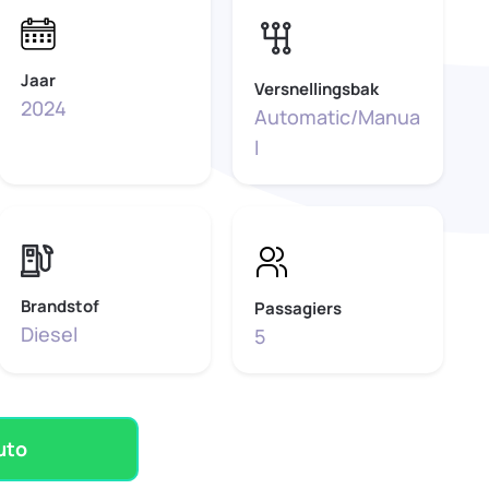
Jaar
Versnellingsbak
2024
Automatic/Manua
l
Brandstof
Passagiers
Diesel
5
uto