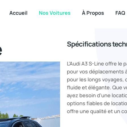
Accueil
Nos Voitures
À Propos
FAQ
e
Spécifications tec
L'Audi A3 S-Line offre l
pour vos déplacements à 
pour les longs voyages, 
fluide et élégante. Que v
ayez besoin d'une locati
options fiables de locati
offre une qualité et un c